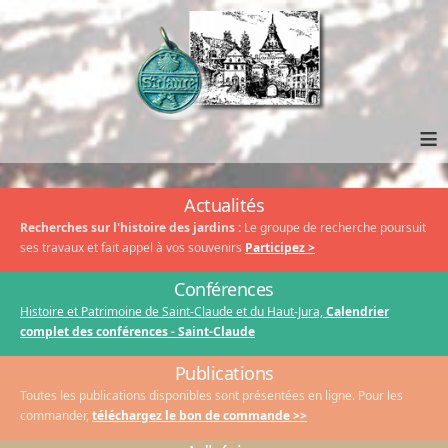
≡
Actualités
Recherches sur l'histoire des jardins :
Le groupe de recherche poursuit
ses travaux et fait appel à vos souvenirs
Participez >
Conférences
Histoire et Patrimoine de Saint-Claude et du Haut-Jura,
Calendrier
complet des conférences - Saint-Claude
Publications
Toutes les publications disponibles sont présentées en ligne. Pour les
commander,
téléchargez le bon de commande >>