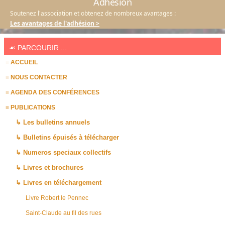
Adhésion
Soutenez l'association et obtenez de nombreux avantages :
Les avantages de l'adhésion >
☙ PARCOURIR ...
≡ ACCUEIL
≡ NOUS CONTACTER
≡ AGENDA DES CONFÉRENCES
≡ PUBLICATIONS
↳ Les bulletins annuels
↳ Bulletins épuisés à télécharger
↳ Numeros speciaux collectifs
↳ Livres et brochures
↳ Livres en téléchargement
Livre Robert le Pennec
Saint-Claude au fil des rues