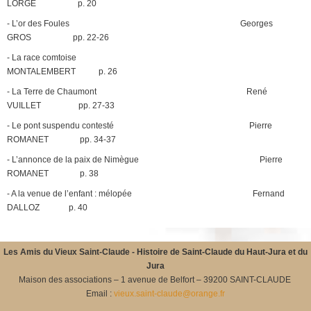
LORGE p. 20
- L’or des Foules Georges
GROS pp. 22-26
- La race comtoise
MONTALEMBERT p. 26
- La Terre de Chaumont René
VUILLET pp. 27-33
- Le pont suspendu contesté Pierre
ROMANET pp. 34-37
- L’annonce de la paix de Nimègue Pierre
ROMANET p. 38
- A la venue de l’enfant : mélopée Fernand
DALLOZ p. 40
Les Amis du Vieux Saint-Claude -
Histoire de Saint-Claude du Haut-Jura et du
Jura
Maison des associations – 1 avenue de Belfort – 39200 SAINT-CLAUDE
Email :
vieux.saint-claude@orange.fr