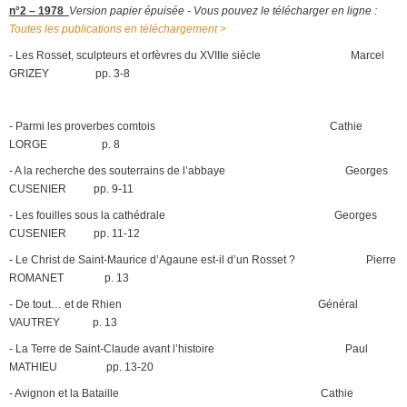
n°2 – 1978
Version papier épuisée - Vous pouvez le télécharger en ligne :
Toutes les publications en téléchargement >
- Les Rosset, sculpteurs et orfèvres du XVIIIe siècle Marcel
GRIZEY pp. 3-8
- Parmi les proverbes comtois Cathie
LORGE p. 8
- A la recherche des souterrains de l’abbaye Georges
CUSENIER pp. 9-11
- Les fouilles sous la cathédrale Georges
CUSENIER pp. 11-12
- Le Christ de Saint-Maurice d’Agaune est-il d’un Rosset ? Pierre
ROMANET p. 13
- De tout… et de Rhien Général
VAUTREY p. 13
- La Terre de Saint-Claude avant l’histoire Paul
MATHIEU pp. 13-20
- Avignon et la Bataille Cathie