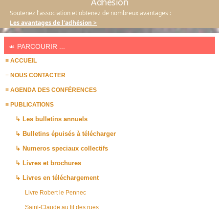
Adhésion
Soutenez l'association et obtenez de nombreux avantages :
Les avantages de l'adhésion >
☙ PARCOURIR ...
≡ ACCUEIL
≡ NOUS CONTACTER
≡ AGENDA DES CONFÉRENCES
≡ PUBLICATIONS
↳ Les bulletins annuels
↳ Bulletins épuisés à télécharger
↳ Numeros speciaux collectifs
↳ Livres et brochures
↳ Livres en téléchargement
Livre Robert le Pennec
Saint-Claude au fil des rues