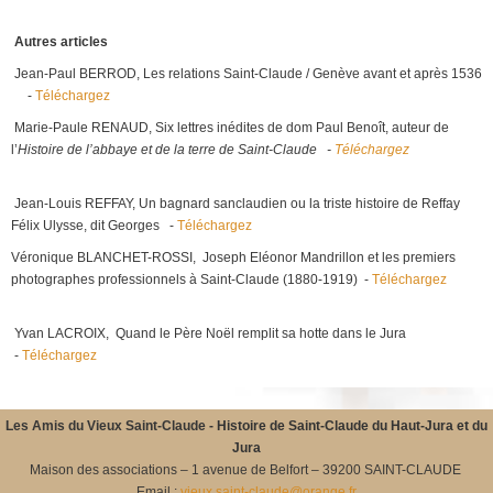
Autres articles
Jean-Paul BERROD, Les relations Saint-Claude / Genève avant et après 1536
-
Téléchargez
Marie-Paule RENAUD, Six lettres inédites de dom Paul Benoît, auteur de
l’
Histoire de l’abbaye et de la terre de Saint-Claude -
Téléchargez
Jean-Louis REFFAY, Un bagnard sanclaudien ou la triste histoire de Reffay
Félix Ulysse, dit Georges -
Téléchargez
Véronique BLANCHET-ROSSI, Joseph Eléonor Mandrillon et les premiers
photographes professionnels à Saint-Claude (1880-1919) -
Téléchargez
Yvan LACROIX, Quand le Père Noël remplit sa hotte dans le Jura
-
Téléchargez
Les Amis du Vieux Saint-Claude -
Histoire de Saint-Claude du Haut-Jura et du
Jura
Maison des associations – 1 avenue de Belfort – 39200 SAINT-CLAUDE
Email :
vieux.saint-claude@orange.fr