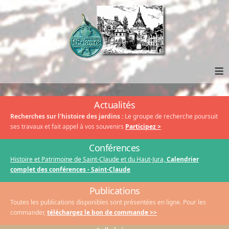
≡
Actualités
Recherches sur l'histoire des jardins :
Le groupe de recherche poursuit
ses travaux et fait appel à vos souvenirs
Participez >
Conférences
Histoire et Patrimoine de Saint-Claude et du Haut-Jura,
Calendrier
complet des conférences - Saint-Claude
Publications
Toutes les publications disponibles sont présentées en ligne. Pour les
commander,
téléchargez le bon de commande >>